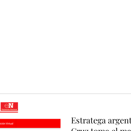
ホーム
私
Estratega argen
Cruz toma el ma